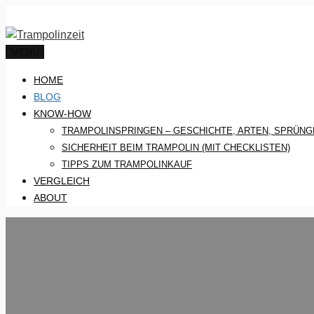
Zum
Inhalt
springen
MENÜ
HOME
BLOG
KNOW-HOW
TRAMPOLINSPRINGEN – GESCHICHTE, ARTEN, SPRÜNG
SICHERHEIT BEIM TRAMPOLIN (MIT CHECKLISTEN)
TIPPS ZUM TRAMPOLINKAUF
VERGLEICH
ABOUT