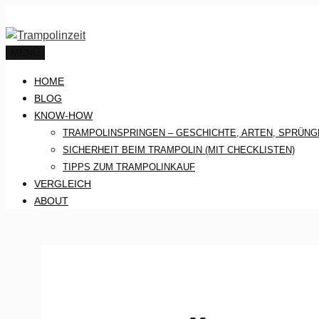
Zum
Inhalt
springen
MENÜ
HOME
BLOG
KNOW-HOW
TRAMPOLINSPRINGEN – GESCHICHTE, ARTEN, SPRÜNG
SICHERHEIT BEIM TRAMPOLIN (MIT CHECKLISTEN)
TIPPS ZUM TRAMPOLINKAUF
VERGLEICH
ABOUT