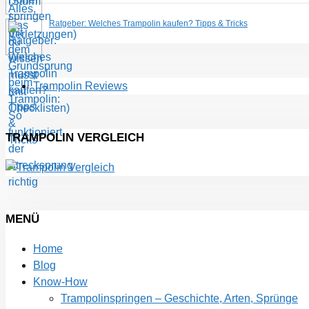
Ratgeber: Welches Trampolin kaufen? Tipps & Tricks
Trampolin Reviews
TRAMPOLIN VERGLEICH
MENÜ
Home
Blog
Know-How
Trampolinspringen – Geschichte, Arten, Sprünge