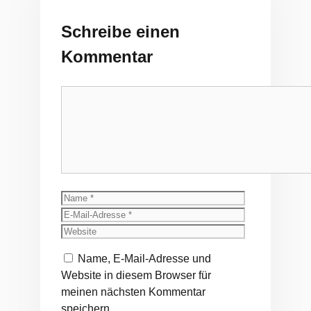
Schreibe einen
Kommentar
Kommentar
Name
E-
Mail-
Website
Adresse
Name, E-Mail-Adresse und
Website in diesem Browser für
meinen nächsten Kommentar
speichern.